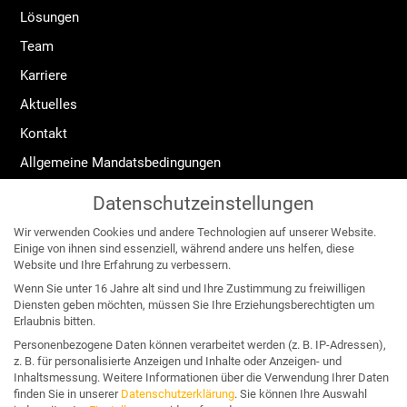
Lösungen
Team
Karriere
Aktuelles
Kontakt
Allgemeine Mandatsbedingungen
Widerrufsrecht
Datenschutzeinstellungen
Impressum
Wir verwenden Cookies und andere Technologien auf unserer Website.
Datenschutzerklärung
Einige von ihnen sind essenziell, während andere uns helfen, diese
Website und Ihre Erfahrung zu verbessern.
Angebote für:
Wenn Sie unter 16 Jahre alt sind und Ihre Zustimmung zu freiwilligen
Diensten geben möchten, müssen Sie Ihre Erziehungsberechtigten um
Erlaubnis bitten.
Unternehmen & Organisation
Personenbezogene Daten können verarbeitet werden (z. B. IP-Adressen),
z. B. für personalisierte Anzeigen und Inhalte oder Anzeigen- und
Business & Wettbewerb
Inhaltsmessung.
Weitere Informationen über die Verwendung Ihrer Daten
finden Sie in unserer
Datenschutzerklärung
.
Sie können Ihre Auswahl
Konflikt & Krise