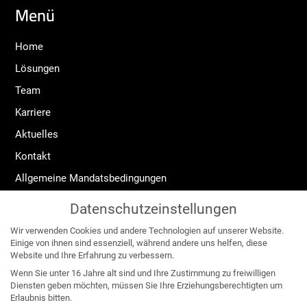
Menü
Home
Lösungen
Team
Karriere
Aktuelles
Kontakt
Allgemeine Mandatsbedingungen
Widerrufsrecht
Datenschutzeinstellungen
Impressum
Wir verwenden Cookies und andere Technologien auf unserer Website.
Datenschutzerklärung
Einige von ihnen sind essenziell, während andere uns helfen, diese
Website und Ihre Erfahrung zu verbessern.
Angebote für:
Wenn Sie unter 16 Jahre alt sind und Ihre Zustimmung zu freiwilligen
Diensten geben möchten, müssen Sie Ihre Erziehungsberechtigten um
Erlaubnis bitten.