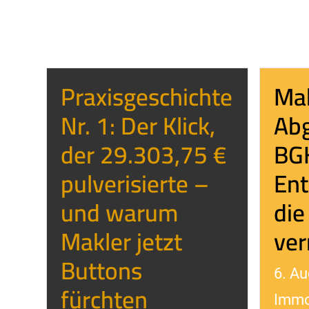
Praxisgeschichte
Ma
Nr. 1: Der Klick,
Abg
der 29.303,75 €
BG
pulverisierte –
Ent
und warum
die
Makler jetzt
ver
Buttons
6. Au
fürchten
Immo