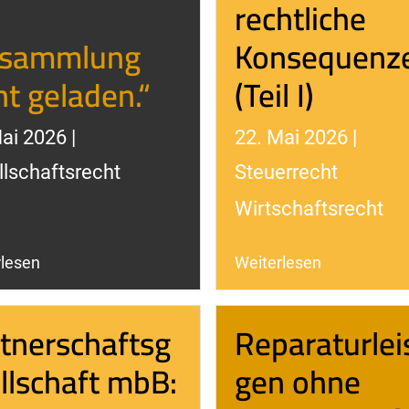
rechtliche
rsammlung
Konsequenz
ht geladen.“
(Teil I)
ai 2026 |
22. Mai 2026 |
lschaftsrecht
Steuerrecht
Wirtschaftsrecht
rlesen
Weiterlesen
tnerschaftsg
Reparaturlei
llschaft mbB:
gen ohne