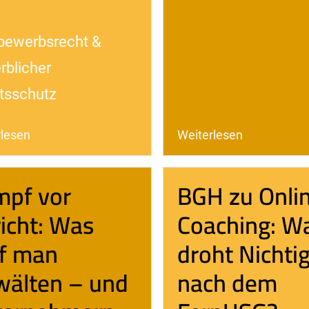
bewerbsrecht &
rblicher
tsschutz
rlesen
Weiterlesen
mpf vor
BGH zu Onli
icht: Was
Coaching: W
f man
droht Nichtig
älten – und
nach dem