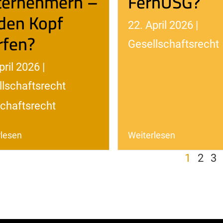
ternehmern –
FernUSG?
den Kopf
22. April 2026 |
rfen?
Gesellschaftsrecht
pril 2026 |
lschaftsrecht
chaftsrecht
rlesen
Weiterlesen
1
2
3