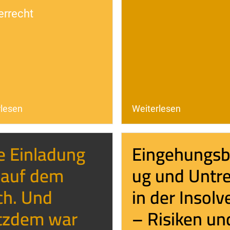
errecht
rlesen
Weiterlesen
e Einladung
Eingehungsb
 auf dem
ug und Untr
ch. Und
in der Insolv
tzdem war
– Risiken un