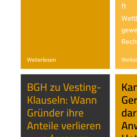
ft
Wett
gewe
Rech
Weiterlesen
Weite
BGH zu Vesting-
Ka
Klauseln: Wann
Ger
Gründer ihre
dar
Anteile verlieren
Anw