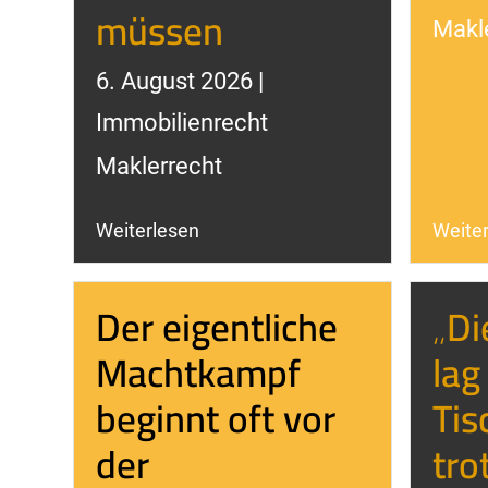
müssen
Makl
6. August 2026 |
Immobilienrecht
Maklerrecht
Weiterlesen
Weite
Der eigentliche
„Di
Machtkampf
lag
beginnt oft vor
Tis
der
tro