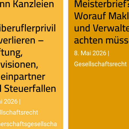
n Kanzleien
Meisterbrief
Worauf Makl
iberuflerprivil
und Verwalt
verlieren –
achten müs
tung,
8. Mai 2026 |
visionen,
Gesellschaftsrecht
einpartner
 Steuerfallen
i 2026 |
lschaftsrecht
nerschaftsgesellscha