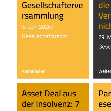
Gesellschafterve
die
rsammlung
Ve
nic
5. Juni 2026 |
Gesellschaftsrecht
29. M
Gesel
Weiterlesen
Weite
Asset Deal aus
Par
der Insolvenz: 7
ese