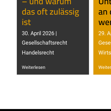
– und warum
Un
das oft zulässig
an 
ist
we
30. April 2026 |
29. A
Gesellschaftsrecht
Gesel
Handelsrecht
Wirts
Weiterlesen
Weite