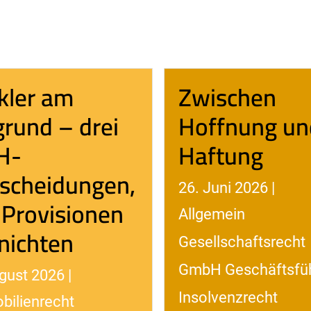
kler am
Zwischen
rund – drei
Hoffnung un
H-
Haftung
scheidungen,
26. Juni 2026 |
 Provisionen
Allgemein
nichten
Gesellschaftsrecht
GmbH Geschäftsfü
gust 2026 |
Insolvenzrecht
bilienrecht