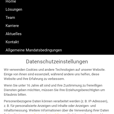
Home
Lösungen
Team
Karriere
Aktuelles
Kontakt
Allgemeine Mandatsbedingungen
Widerrufsrecht
Datenschutzeinstellungen
Impressum
Wir verwenden Cookies und andere Technologien auf unserer Website.
Datenschutzerklärung
Einige von ihnen sind essenziell, während andere uns helfen, diese
Website und Ihre Erfahrung zu verbessern.
Angebote für:
Wenn Sie unter 16 Jahre alt sind und Ihre Zustimmung zu freiwilligen
Diensten geben möchten, müssen Sie Ihre Erziehungsberechtigten um
Erlaubnis bitten.
Unternehmen & Organisation
Personenbezogene Daten können verarbeitet werden (z. B. IP-Adressen),
z. B. für personalisierte Anzeigen und Inhalte oder Anzeigen- und
Business & Wettbewerb
Inhaltsmessung.
Weitere Informationen über die Verwendung Ihrer Daten