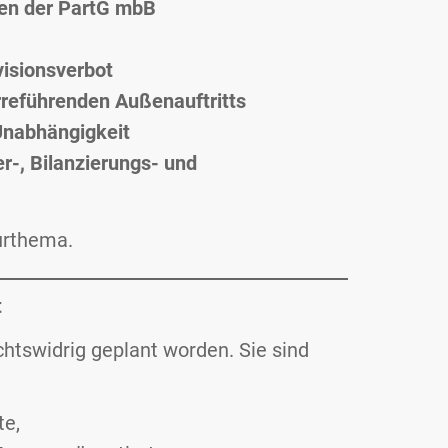
gien der PartG mbB
visionsverbot
rreführenden Außenauftritts
Unabhängigkeit
r-, Bilanzierungs- und
turthema.
t
chtswidrig geplant worden. Sie sind
te,