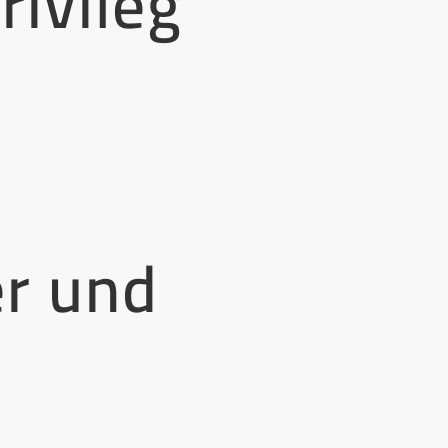
rivileg
er und