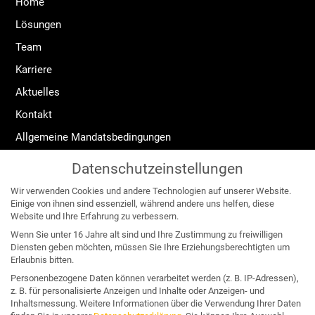
Home
Lösungen
Team
Karriere
Aktuelles
Kontakt
Allgemeine Mandatsbedingungen
Widerrufsrecht
Datenschutzeinstellungen
Impressum
Wir verwenden Cookies und andere Technologien auf unserer Website.
Datenschutzerklärung
Einige von ihnen sind essenziell, während andere uns helfen, diese
Website und Ihre Erfahrung zu verbessern.
Angebote für:
Wenn Sie unter 16 Jahre alt sind und Ihre Zustimmung zu freiwilligen
Diensten geben möchten, müssen Sie Ihre Erziehungsberechtigten um
Erlaubnis bitten.
Unternehmen & Organisation
Personenbezogene Daten können verarbeitet werden (z. B. IP-Adressen),
z. B. für personalisierte Anzeigen und Inhalte oder Anzeigen- und
Business & Wettbewerb
Inhaltsmessung.
Weitere Informationen über die Verwendung Ihrer Daten