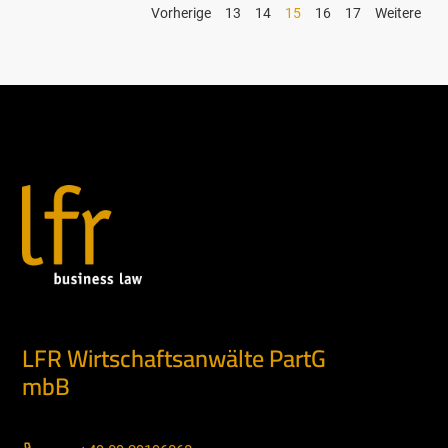
Vorherige
13
14
15
16
17
Weitere
LFR Wirtschaftsanwälte PartG
mbB