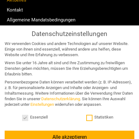
Kontakt
Allgemeine Mandatsbedingungen
Widerrufsrecht
Datenschutzeinstellungen
Impressum
Wir verwenden Cookies und andere Technologien auf unserer Website.
Datenschutzerklärung
Einige von ihnen sind essenziell, während andere uns helfen, diese
Website und Ihre Erfahrung zu verbessern.
Angebote für:
Wenn Sie unter 16 Jahre alt sind und Ihre Zustimmung zu freiwilligen
Diensten geben möchten, müssen Sie Ihre Erziehungsberechtigten um
Erlaubnis bitten.
Unternehmen & Organisation
Personenbezogene Daten können verarbeitet werden (z. B. IP-Adressen),
z. B. für personalisierte Anzeigen und Inhalte oder Anzeigen- und
Business & Wettbewerb
Inhaltsmessung.
Weitere Informationen über die Verwendung Ihrer Daten
finden Sie in unserer
Datenschutzerklärung
.
Sie können Ihre Auswahl
Konflikt & Krise
jederzeit unter
Einstellungen
widerrufen oder anpassen.
Nachfolge & Vermögen
Datenschutzeinstellungen
Essenziell
Statistiken
Alle akzeptieren