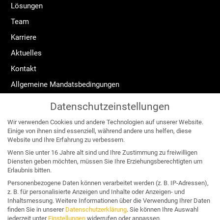
Lösungen
Team
Karriere
Aktuelles
Kontakt
Allgemeine Mandatsbedingungen
Widerrufsrecht
Datenschutzeinstellungen
Impressum
Wir verwenden Cookies und andere Technologien auf unserer Website.
Datenschutzerklärung
Einige von ihnen sind essenziell, während andere uns helfen, diese
Website und Ihre Erfahrung zu verbessern.
Angebote für:
Wenn Sie unter 16 Jahre alt sind und Ihre Zustimmung zu freiwilligen
Diensten geben möchten, müssen Sie Ihre Erziehungsberechtigten um
Erlaubnis bitten.
Unternehmen & Organisation
Personenbezogene Daten können verarbeitet werden (z. B. IP-Adressen),
z. B. für personalisierte Anzeigen und Inhalte oder Anzeigen- und
Business & Wettbewerb
Inhaltsmessung.
Weitere Informationen über die Verwendung Ihrer Daten
finden Sie in unserer
Datenschutzerklärung
.
Sie können Ihre Auswahl
Konflikt & Krise
jederzeit unter
Einstellungen
widerrufen oder anpassen.