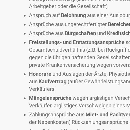
Arbeitgeber oder die Gesellschaft)
Anspruch auf
Belohnung
aus einer Auslobun
Ansprüche aus ungerechtfertigter
Bereiche
Ansprüche aus
Bürgschaften
und
Kreditsic
Freistellungs- und Erstattungsansprüche
s
Gesamtschuldverhältnis (z.B. bei Rückgrif
gegen die übrigen haftenden Gesellschafter 
private Krankenversicherung wegen vorver
Honorare
und Auslagen der Ärzte, Physioth
aus
Kaufvertrag
(außer Gewährleistungsans
Verkäufers
Mängelansprüche
wegen arglistigen Versc
Verkäufer, arglistiges Verschweigen eines 
Zahlungsansprüche aus
Miet- und Pachtve
der Nebenkosten) Rückzahlungsansprüche d