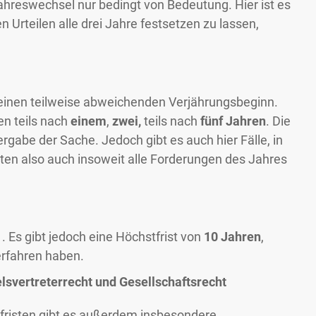
 Jahreswechsel nur bedingt von Bedeutung. Hier ist es
en Urteilen alle drei Jahre festsetzen zu lassen,
 einen teilweise abweichenden Verjährungsbeginn.
en teils nach
einem
,
zwei,
teils nach
fünf Jahren
. Die
rgabe der Sache. Jedoch gibt es auch hier Fälle, in
ollten also auch insoweit alle Forderungen des Jahres
1. Es gibt jedoch eine Höchstfrist von
10 Jahren
,
erfahren haben.
lsvertreterrecht und Gesellschaftsrecht
fristen gibt es außerdem insbesondere