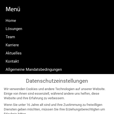
Menü
Home
Lösungen
Team
Karriere
Aktuelles
Kontakt
Allgemeine Mandatsbedingungen
Widerrufsrecht
Datenschutzeinstellungen
Impressum
Wir verwenden Cookies und andere Technologien auf unserer Website.
Datenschutzerklärung
Einige von ihnen sind essenziell, während andere uns helfen, diese
Website und Ihre Erfahrung zu verbessern.
Angebote für:
Wenn Sie unter 16 Jahre alt sind und Ihre Zustimmung zu freiwilligen
Diensten geben möchten, müssen Sie Ihre Erziehungsberechtigten um
Erlaubnis bitten.