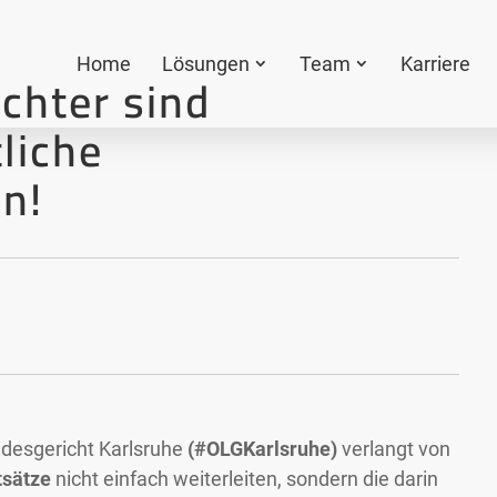
Home
Lösungen
Team
Karriere
ichter sind
tliche
en!
andesgericht Karlsruhe
(#OLGKarlsruhe)
verlangt von
tsätze
nicht einfach weiterleiten, sondern die darin