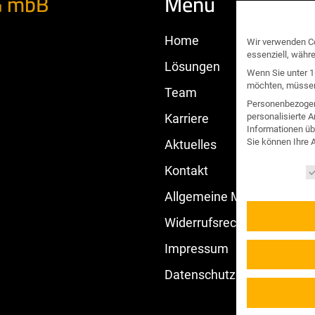
G mbB
Menü
Home
Wir verwenden Co
essenziell, währ
Lösungen
Wenn Sie unter 1
möchten, müssen 
Team
Personenbezogene
Karriere
personalisierte 
Informationen üb
Sie können Ihre 
Aktuelles
Datenschutzeins
Kontakt
Allgemeine Mandatsbedin
Widerrufsrecht
Impressum
Datenschutzerklärung