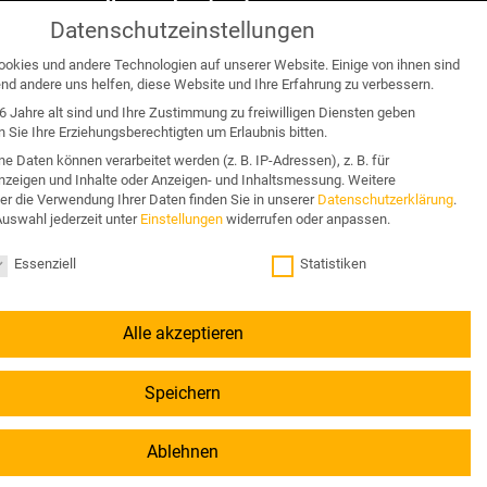
Angebote für:
Datenschutzeinstellungen
Unternehmen & Organisation
okies und andere Technologien auf unserer Website. Einige von ihnen sind
end andere uns helfen, diese Website und Ihre Erfahrung zu verbessern.
Business & Wettbewerb
6 Jahre alt sind und Ihre Zustimmung zu freiwilligen Diensten geben
Sie Ihre Erziehungsberechtigten um Erlaubnis bitten.
Konflikt & Krise
 Daten können verarbeitet werden (z. B. IP-Adressen), z. B. für
Anzeigen und Inhalte oder Anzeigen- und Inhaltsmessung.
Nachfolge & Vermögen
Weitere
er die Verwendung Ihrer Daten finden Sie in unserer
Datenschutzerklärung
.
Auswahl jederzeit unter
Einstellungen
widerrufen oder anpassen.
tellungen
Essenziell
Statistiken
gungen
Alle akzeptieren
Speichern
Ablehnen