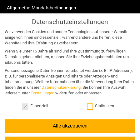
Allgemeine Mandatsbedingungen
Widerrufsrecht
Datenschutzeinstellungen
Impressum
Wir verwenden Cookies und andere Technologien auf unserer Website.
Datenschutzerklärung
Einige von ihnen sind essenziell, während andere uns helfen, diese
Website und Ihre Erfahrung zu verbessern.
Angebote für:
Wenn Sie unter 16 Jahre alt sind und Ihre Zustimmung zu freiwilligen
Diensten geben möchten, müssen Sie Ihre Erziehungsberechtigten um
Erlaubnis bitten.
Unternehmen & Organisation
Personenbezogene Daten können verarbeitet werden (z. B. IP-Adressen),
z. B. für personalisierte Anzeigen und Inhalte oder Anzeigen- und
Business & Wettbewerb
Inhaltsmessung.
Weitere Informationen über die Verwendung Ihrer Daten
finden Sie in unserer
Datenschutzerklärung
.
Sie können Ihre Auswahl
Konflikt & Krise
jederzeit unter
Einstellungen
widerrufen oder anpassen.
Nachfolge & Vermögen
Datenschutzeinstellungen
Essenziell
Statistiken
Alle akzeptieren