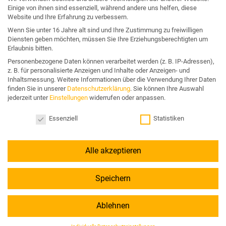
Datenschutzerklärung
Einige von ihnen sind essenziell, während andere uns helfen, diese
Website und Ihre Erfahrung zu verbessern.
Angebote für:
Wenn Sie unter 16 Jahre alt sind und Ihre Zustimmung zu freiwilligen
Diensten geben möchten, müssen Sie Ihre Erziehungsberechtigten um
Erlaubnis bitten.
Unternehmen & Organisation
Personenbezogene Daten können verarbeitet werden (z. B. IP-Adressen),
z. B. für personalisierte Anzeigen und Inhalte oder Anzeigen- und
Business & Wettbewerb
Inhaltsmessung.
Weitere Informationen über die Verwendung Ihrer Daten
finden Sie in unserer
Datenschutzerklärung
.
Sie können Ihre Auswahl
Konflikt & Krise
jederzeit unter
Einstellungen
widerrufen oder anpassen.
Nachfolge & Vermögen
Datenschutzeinstellungen
Essenziell
Statistiken
Alle akzeptieren
Speichern
Ablehnen