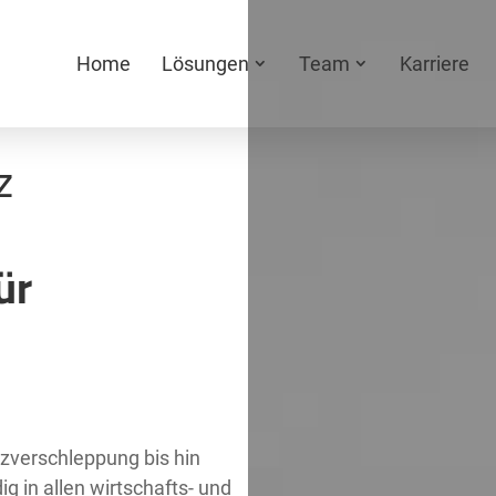
Home
Lösungen
Team
Karriere
z
ür
nzverschleppung bis hin
g in allen wirtschafts- und