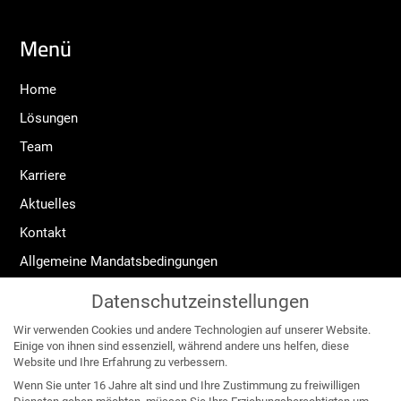
Menü
Home
Lösungen
Team
Karriere
Aktuelles
Kontakt
Allgemeine Mandatsbedingungen
Widerrufsrecht
Datenschutzeinstellungen
Impressum
Wir verwenden Cookies und andere Technologien auf unserer Website.
Datenschutzerklärung
Einige von ihnen sind essenziell, während andere uns helfen, diese
Website und Ihre Erfahrung zu verbessern.
Angebote für:
Wenn Sie unter 16 Jahre alt sind und Ihre Zustimmung zu freiwilligen